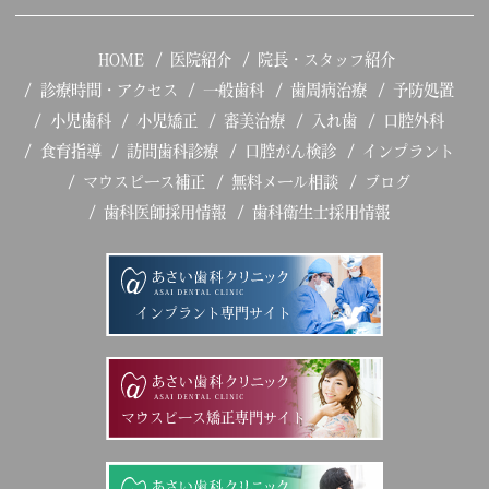
HOME
医院紹介
院長・スタッフ紹介
診療時間・アクセス
一般歯科
歯周病治療
予防処置
小児歯科
小児矯正
審美治療
入れ歯
口腔外科
食育指導
訪問歯科診療
口腔がん検診
インプラント
マウスピース補正
無料メール相談
ブログ
歯科医師採用情報
歯科衛生士採用情報
インプラント専門サイト
マウスピース矯正専門サイト