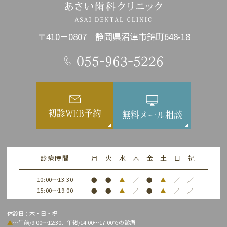
〒410－0807 静岡県沼津市錦町648-18
055-963-5226
初診WEB予約
無料メール相談
診療時間
月
火
水
木
金
土
日
祝
10:00～13:30
●
●
▲
／
●
▲
／
／
15:00～19:00
●
●
▲
／
●
▲
／
／
休診日：木・日・祝
▲
…午前/9:00～12:30、午後/14:00～17:00での診療