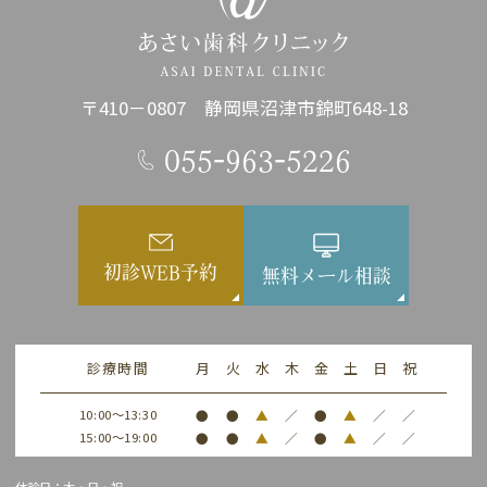
〒410－0807 静岡県沼津市錦町648-18
055-963-5226
初診WEB予約
無料メール相談
診療時間
月
火
水
木
金
土
日
祝
10:00～13:30
●
●
▲
／
●
▲
／
／
15:00～19:00
●
●
▲
／
●
▲
／
／