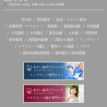
休診日：木・日・祝
▲
…午前/9:00～12:30、午後/14:00～17:00での診療
HOME
医院紹介
院長・スタッフ紹介
診療時間・アクセス
一般歯科
歯周病治療
予防処置
小児歯科
小児矯正
審美治療
入れ歯
口腔外科
食育指導
訪問歯科診療
口腔がん検診
インプラント
マウスピース補正
無料メール相談
ブログ
歯科医師採用情報
歯科衛生士採用情報
インプラント専門サイト
マウスピース矯正専門サイト