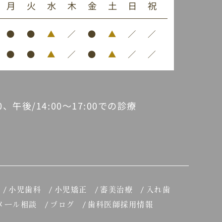
月
火
水
木
金
土
日
祝
●
●
▲
／
●
▲
／
／
●
●
▲
／
●
▲
／
／
30、午後/14:00～17:00での診療
小児歯科
小児矯正
審美治療
入れ歯
メール相談
ブログ
歯科医師採用情報