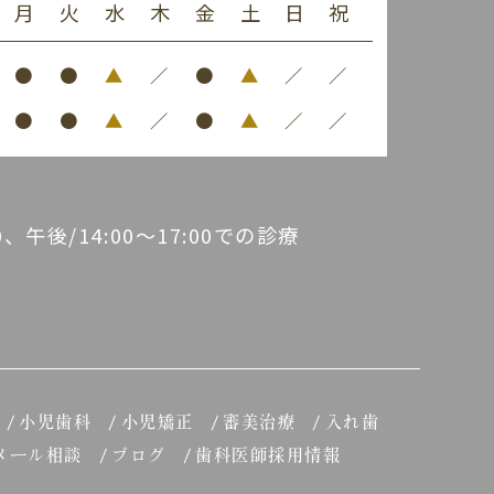
月
火
水
木
金
土
日
祝
●
●
▲
／
●
▲
／
／
●
●
▲
／
●
▲
／
／
30、午後/14:00～17:00での診療
小児歯科
小児矯正
審美治療
入れ歯
メール相談
ブログ
歯科医師採用情報