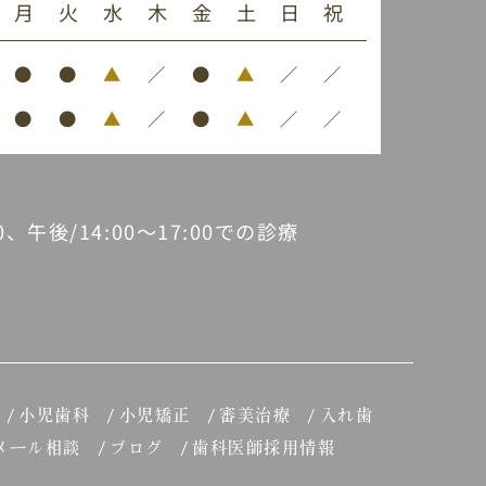
月
火
水
木
金
土
日
祝
●
●
▲
／
●
▲
／
／
●
●
▲
／
●
▲
／
／
30、午後/14:00～17:00での診療
小児歯科
小児矯正
審美治療
入れ歯
メール相談
ブログ
歯科医師採用情報