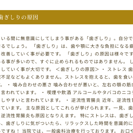
歯ぎしりの原因
ている間に無意識にしてしまう事がある「歯ぎしり」。自分
居るでしょう。 「歯ぎしり」は、歯や顎に大きな負担になる
り改善していく事が必要です。 「歯ぎしり」の原因は様々で
いる事が多いので、すぐに止められるものではありません。 
をしていく事が大切です。 ＜歯ぎしりの原因＞ ・ ストレス
眠不足などもよくありません。ストレスを抱えると、歯を食い
す。 ・ 噛み合わせの悪さ 噛み合わせが悪いと、左右の顎の
と言われています。 ・ 喫煙や飲酒 アルコールやタバコのニ
こしやすいと言われています。 ・ 逆流性胃腸炎 近年、逆流
れています。 主な原因としてこれらが挙げられます。一見、
、逆流性胃腸炎も原因となりえます。 特にストレスは、歯ぎ
い、歯ぎしりに気がついたら、リラックスした時間を意識的
いですね！ 当院では、一般歯科治療を行っております。 お