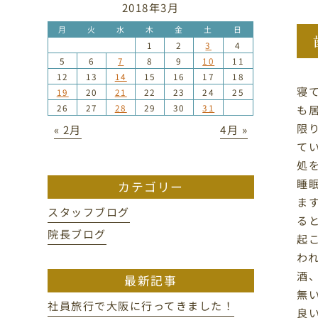
2018年3月
月
火
水
木
金
土
日
1
2
3
4
5
6
7
8
9
10
11
12
13
14
15
16
17
18
寝
19
20
21
22
23
24
25
26
27
28
29
30
31
も
限
« 2月
4月 »
て
処
睡
カテゴリー
ま
スタッフブログ
る
院長ブログ
起
わ
酒
最新記事
無
社員旅行で大阪に行ってきました！
良