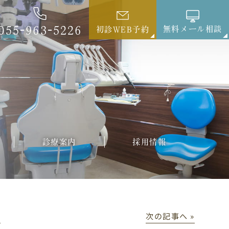
055-963-5226
無料メール相談
初診WEB予約
診療案内
採用情報
│
次の記事へ »