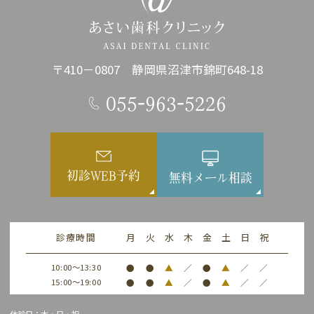
〒410－0807 静岡県沼津市錦町648-18
055-963-5226
初診WEB予約
無料メール相談
診療時間
月
火
水
木
金
土
日
祝
10:00～13:30
●
●
▲
／
●
▲
／
／
15:00～19:00
●
●
▲
／
●
▲
／
／