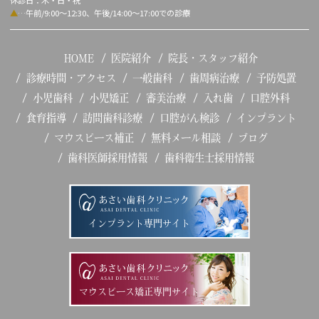
休診日：木・日・祝
▲
…午前/9:00～12:30、午後/14:00～17:00での診療
HOME
医院紹介
院長・スタッフ紹介
診療時間・アクセス
一般歯科
歯周病治療
予防処置
小児歯科
小児矯正
審美治療
入れ歯
口腔外科
食育指導
訪問歯科診療
口腔がん検診
インプラント
マウスピース補正
無料メール相談
ブログ
歯科医師採用情報
歯科衛生士採用情報
インプラント専門サイト
マウスピース矯正専門サイト