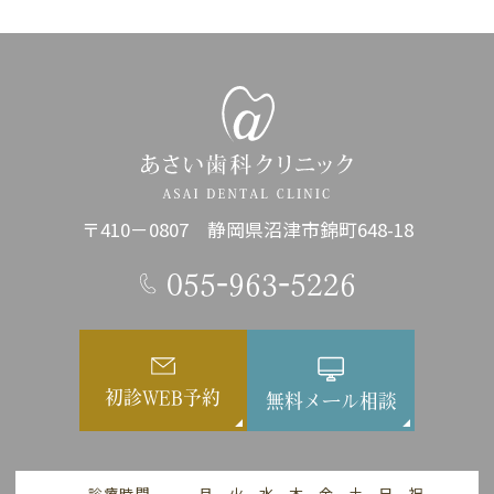
〒410－0807 静岡県沼津市錦町648-18
055-963-5226
初診WEB予約
無料メール相談
診療時間
月
火
水
木
金
土
日
祝