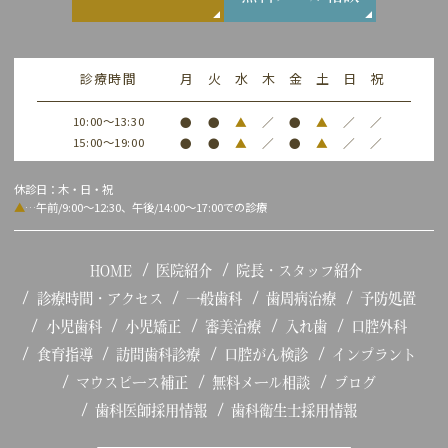
診療時間
月
火
水
木
金
土
日
祝
10:00～13:30
●
●
▲
／
●
▲
／
／
15:00～19:00
●
●
▲
／
●
▲
／
／
休診日：木・日・祝
▲
…午前/9:00～12:30、午後/14:00～17:00での診療
HOME
医院紹介
院長・スタッフ紹介
診療時間・アクセス
一般歯科
歯周病治療
予防処置
小児歯科
小児矯正
審美治療
入れ歯
口腔外科
食育指導
訪問歯科診療
口腔がん検診
インプラント
マウスピース補正
無料メール相談
ブログ
歯科医師採用情報
歯科衛生士採用情報