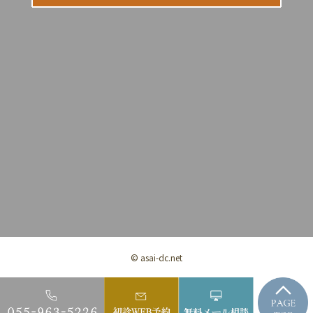
© asai-dc.net