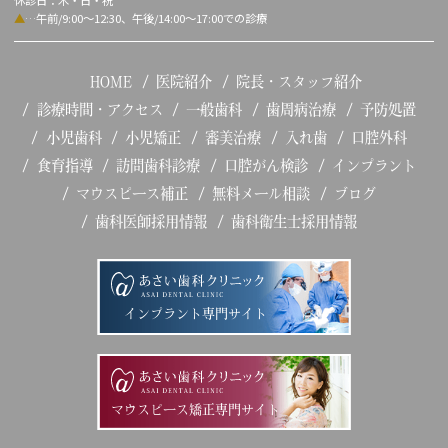
休診日：木・日・祝
▲
…午前/9:00～12:30、午後/14:00～17:00での診療
HOME
医院紹介
院長・スタッフ紹介
診療時間・アクセス
一般歯科
歯周病治療
予防処置
小児歯科
小児矯正
審美治療
入れ歯
口腔外科
食育指導
訪問歯科診療
口腔がん検診
インプラント
マウスピース補正
無料メール相談
ブログ
歯科医師採用情報
歯科衛生士採用情報
インプラント専門サイト
マウスピース矯正専門サイト