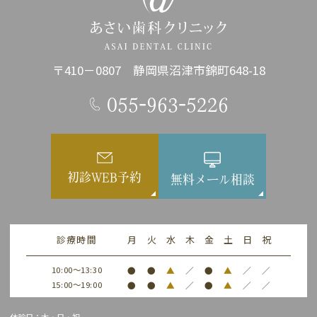
〒410－0807 静岡県沼津市錦町648-18
055-963-5226
初診WEB予約
無料メール相談
診療時間
月
火
水
木
金
土
日
祝
10:00～13:30
●
●
▲
／
●
▲
／
／
15:00～19:00
●
●
▲
／
●
▲
／
／