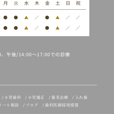
月
火
水
木
金
土
日
祝
●
●
▲
／
●
▲
／
／
●
●
▲
／
●
▲
／
／
30、午後/14:00～17:00での診療
小児歯科
小児矯正
審美治療
入れ歯
メール相談
ブログ
歯科医師採用情報