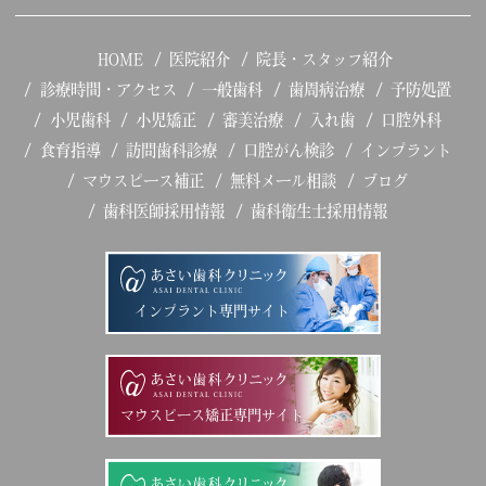
HOME
医院紹介
院長・スタッフ紹介
診療時間・アクセス
一般歯科
歯周病治療
予防処置
小児歯科
小児矯正
審美治療
入れ歯
口腔外科
食育指導
訪問歯科診療
口腔がん検診
インプラント
マウスピース補正
無料メール相談
ブログ
歯科医師採用情報
歯科衛生士採用情報
インプラント専門サイト
マウスピース矯正専門サイト