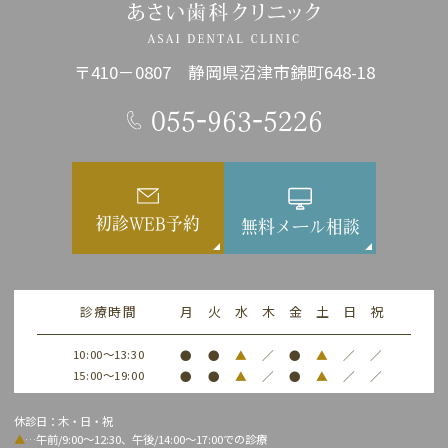
〒410－0807 静岡県沼津市錦町648-18
055-963-5226
初診WEB予約
無料メール相談
診療時間
月
火
水
木
金
土
日
祝
10:00～13:30
●
●
▲
／
●
▲
／
／
15:00～19:00
●
●
▲
／
●
▲
／
／
休診日：木・日・祝
▲
…午前/9:00～12:30、午後/14:00～17:00での診療