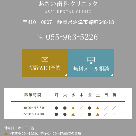
〒410－0807 静岡県沼津市錦町648-18
055-963-5226
初診WEB予約
無料メール相談
診療時間
月
火
水
木
金
土
日
祝
10:00～13:30
●
●
▲
／
●
▲
／
／
15:00～19:00
●
●
▲
／
●
▲
／
／
休診日：木・日・祝
▲
…午前/9:00～12:30、午後/14:00～17:00での診療