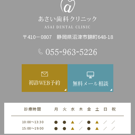
〒410－0807 静岡県沼津市錦町648-18
055-963-5226
初診WEB予約
無料メール相談
診療時間
月
火
水
木
金
土
日
祝
10:00～13:30
●
●
▲
／
●
▲
／
／
15:00～19:00
●
●
▲
／
●
▲
／
／