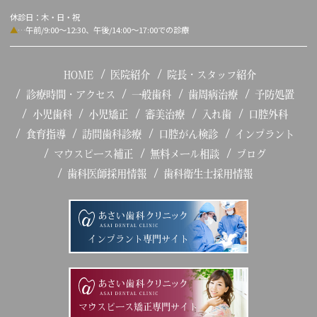
休診日：木・日・祝
▲
…午前/9:00～12:30、午後/14:00～17:00での診療
HOME
医院紹介
院長・スタッフ紹介
診療時間・アクセス
一般歯科
歯周病治療
予防処置
小児歯科
小児矯正
審美治療
入れ歯
口腔外科
食育指導
訪問歯科診療
口腔がん検診
インプラント
マウスピース補正
無料メール相談
ブログ
歯科医師採用情報
歯科衛生士採用情報
インプラント専門サイト
マウスピース矯正専門サイト