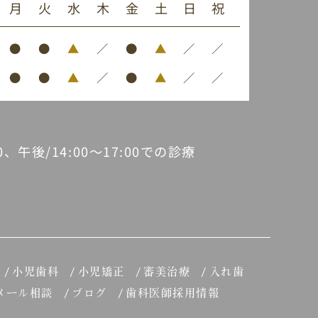
月
火
水
木
金
土
日
祝
●
●
▲
／
●
▲
／
／
●
●
▲
／
●
▲
／
／
30、午後/14:00～17:00での診療
小児歯科
小児矯正
審美治療
入れ歯
メール相談
ブログ
歯科医師採用情報