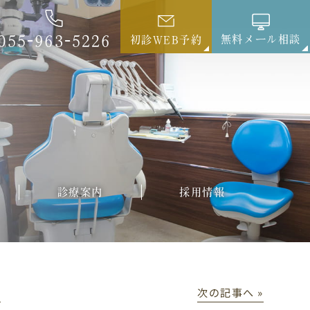
055-963-5226
無料メール相談
初診WEB予約
診療案内
採用情報
│
次の記事へ »