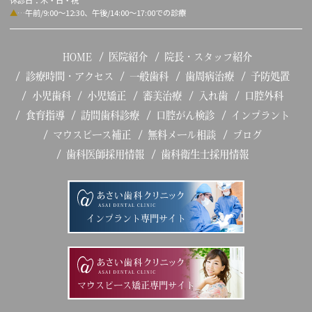
休診日：木・日・祝
▲
…午前/9:00～12:30、午後/14:00～17:00での診療
HOME
医院紹介
院長・スタッフ紹介
診療時間・アクセス
一般歯科
歯周病治療
予防処置
小児歯科
小児矯正
審美治療
入れ歯
口腔外科
食育指導
訪問歯科診療
口腔がん検診
インプラント
マウスピース補正
無料メール相談
ブログ
歯科医師採用情報
歯科衛生士採用情報
インプラント専門サイト
マウスピース矯正専門サイト