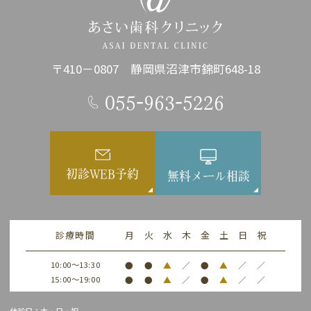
〒410－0807 静岡県沼津市錦町648-18
055-963-5226
初診WEB予約
無料メール相談
診療時間
月
火
水
木
金
土
日
祝
10:00～13:30
●
●
▲
／
●
▲
／
／
15:00～19:00
●
●
▲
／
●
▲
／
／