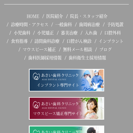
HOME
医院紹介
院長・スタッフ紹介
診療時間・アクセス
一般歯科
歯周病治療
予防処置
小児歯科
小児矯正
審美治療
入れ歯
口腔外科
食育指導
訪問歯科診療
口腔がん検診
インプラント
マウスピース補正
無料メール相談
ブログ
歯科医師採用情報
歯科衛生士採用情報
インプラント専門サイト
マウスピース矯正専門サイト