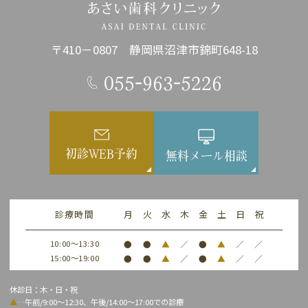
〒410－0807 静岡県沼津市錦町648-18
055-963-5226
初診WEB予約
無料メール相談
診療時間
月
火
水
木
金
土
日
祝
10:00～13:30
●
●
▲
／
●
▲
／
／
15:00～19:00
●
●
▲
／
●
▲
／
／
休診日：木・日・祝
▲
…午前/9:00～12:30、午後/14:00～17:00での診療