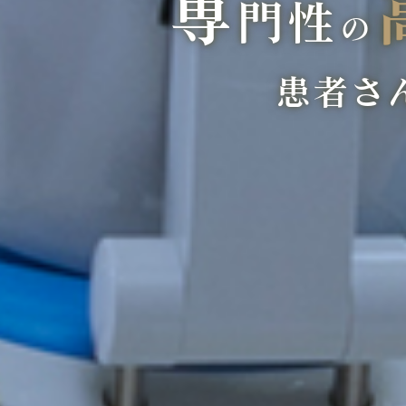
専
門性
の
患者さ