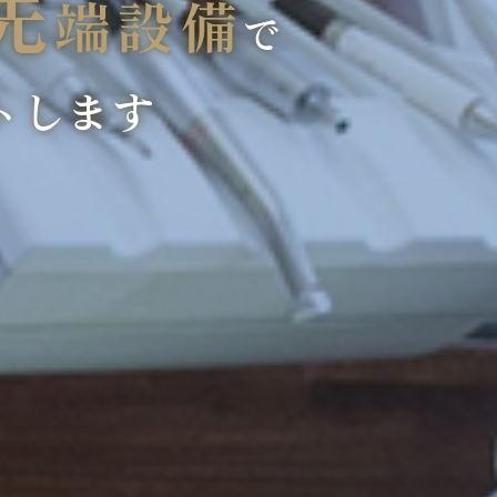
先
端設備
で
トします