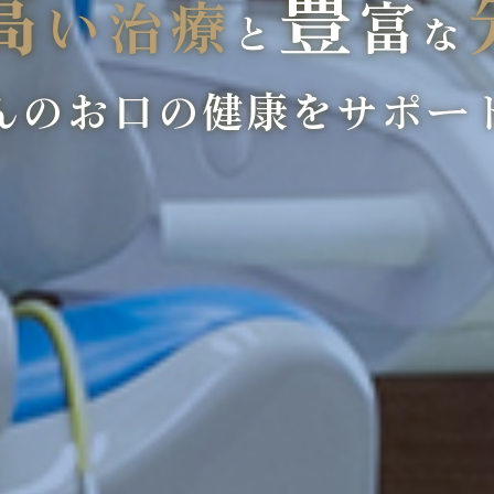
高
豊
い治療
富
と
な
んのお口の健康を
サポー