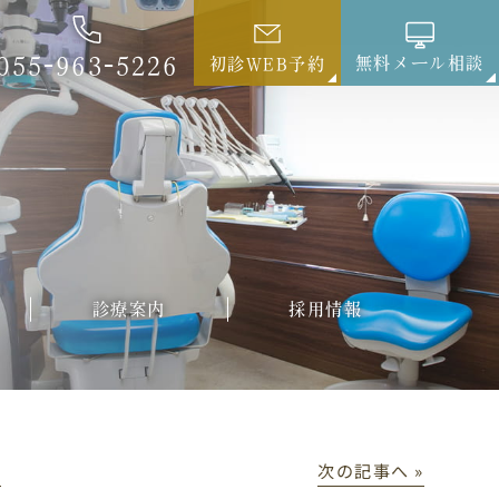
055-963-5226
無料メール相談
初診WEB予約
診療案内
採用情報
│
次の記事へ »