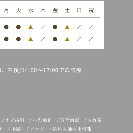
月
火
水
木
金
土
日
祝
●
●
▲
／
●
▲
／
／
●
●
▲
／
●
▲
／
／
30、午後/14:00～17:00での診療
小児歯科
小児矯正
審美治療
入れ歯
メール相談
ブログ
歯科医師採用情報