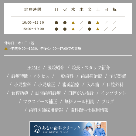
診療時間
月
火
水
木
金
土
日
祝
10:00～13:30
●
●
▲
／
●
▲
／
／
15:00～19:00
●
●
▲
／
●
▲
／
／
休診日：木・日・祝
▲
…午前/9:00～12:30、午後/14:00～17:00での診療
HOME
医院紹介
院長・スタッフ紹介
診療時間・アクセス
一般歯科
歯周病治療
予防処置
小児歯科
小児矯正
審美治療
入れ歯
口腔外科
食育指導
訪問歯科診療
口腔がん検診
インプラント
マウスピース補正
無料メール相談
ブログ
歯科医師採用情報
歯科衛生士採用情報