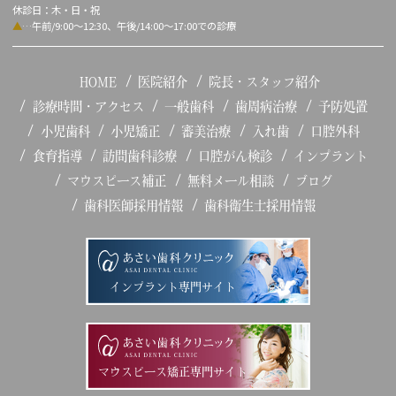
休診日：木・日・祝
▲
…午前/9:00～12:30、午後/14:00～17:00での診療
HOME
医院紹介
院長・スタッフ紹介
診療時間・アクセス
一般歯科
歯周病治療
予防処置
小児歯科
小児矯正
審美治療
入れ歯
口腔外科
食育指導
訪問歯科診療
口腔がん検診
インプラント
マウスピース補正
無料メール相談
ブログ
歯科医師採用情報
歯科衛生士採用情報
インプラント専門サイト
マウスピース矯正専門サイト