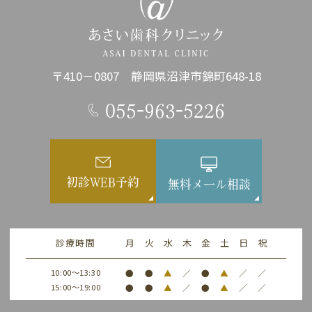
〒410－0807 静岡県沼津市錦町648-18
055-963-5226
初診WEB予約
無料メール相談
診療時間
月
火
水
木
金
土
日
祝
10:00～13:30
●
●
▲
／
●
▲
／
／
15:00～19:00
●
●
▲
／
●
▲
／
／