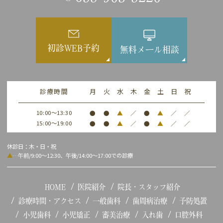
初診WEB予約
無料メール相談
診療時間
月
火
水
木
金
土
日
祝
10:00～13:30
●
●
▲
／
●
▲
／
／
15:00～19:00
●
●
▲
／
●
▲
／
／
休診日：木・日・祝
▲
…午前/9:00～12:30、午後/14:00～17:00での診療
HOME
医院紹介
院長・スタッフ紹介
診療時間・アクセス
一般歯科
歯周病治療
予防処置
小児歯科
小児矯正
審美治療
入れ歯
口腔外科