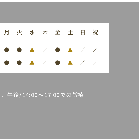
月
火
水
木
金
土
日
祝
●
●
▲
／
●
▲
／
／
●
●
▲
／
●
▲
／
／
30、午後/14:00～17:00での診療