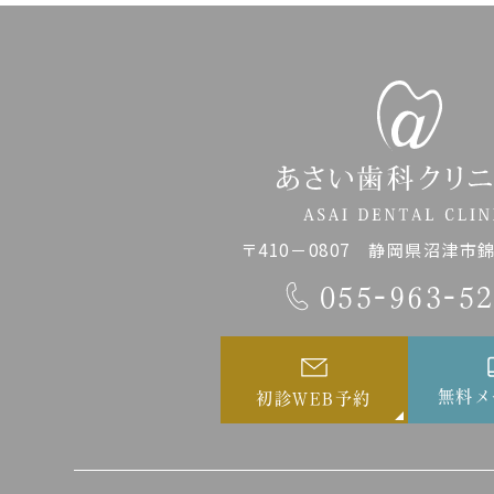
〒410－0807 静岡県沼津市錦町
055-963-5
無料メ
初診WEB予約