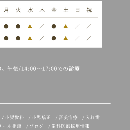
月
火
水
木
金
土
日
祝
●
●
▲
／
●
▲
／
／
●
●
▲
／
●
▲
／
／
30、午後/14:00～17:00での診療
小児歯科
小児矯正
審美治療
入れ歯
メール相談
ブログ
歯科医師採用情報