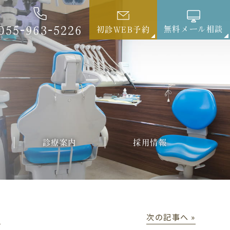
055-963-5226
無料メール相談
初診WEB予約
診療案内
採用情報
│
次の記事へ »