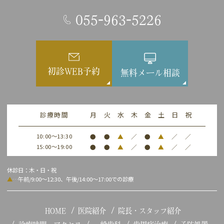
055-963-5226
初診WEB予約
無料メール相談
診療時間
月
火
水
木
金
土
日
祝
10:00～13:30
●
●
▲
／
●
▲
／
／
15:00～19:00
●
●
▲
／
●
▲
／
／
休診日：木・日・祝
▲
…午前/9:00～12:30、午後/14:00～17:00での診療
HOME
医院紹介
院長・スタッフ紹介