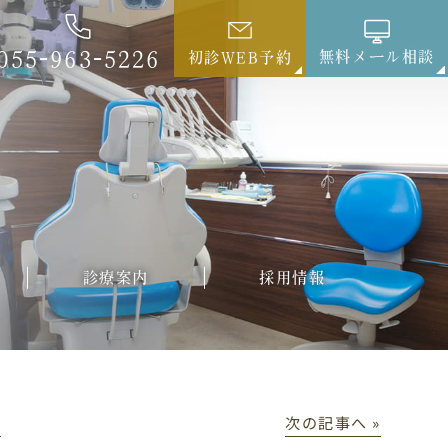
055-963-5226
無料メール相談
初診WEB予約
診療案内
採用情報
│
次の記事へ »