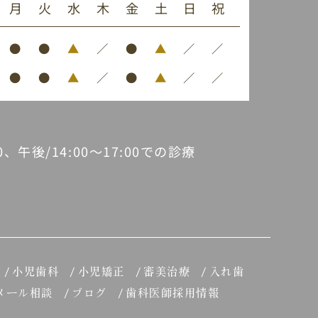
月
火
水
木
金
土
日
祝
●
●
▲
／
●
▲
／
／
●
●
▲
／
●
▲
／
／
30、午後/14:00～17:00での診療
小児歯科
小児矯正
審美治療
入れ歯
メール相談
ブログ
歯科医師採用情報