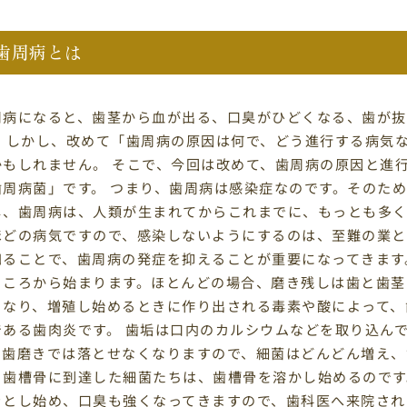
歯周病とは
周病になると、歯茎から血が出る、口臭がひどくなる、歯が抜
。 しかし、改めて「歯周病の原因は何で、どう進行する病気
かもしれません。 そこで、今回は改めて、歯周病の原因と進
歯周病菌」です。 つまり、歯周病は感染症なのです。そのた
し、歯周病は、人類が生まれてからこれまでに、もっとも多
ほどの病気ですので、感染しないようにするのは、至難の業と
知ることで、歯周病の発症を抑えることが重要になってきます
ところから始まります。ほとんどの場合、磨き残しは歯と歯茎
となり、増殖し始めるときに作り出される毒素や酸によって、
である歯肉炎です。 歯垢は口内のカルシウムなどを取り込ん
、歯磨きでは落とせなくなりますので、細菌はどんどん増え、
る歯槽骨に到達した細菌たちは、歯槽骨を溶かし始めるのです
ラとし始め、口臭も強くなってきますので、歯科医へ来院され