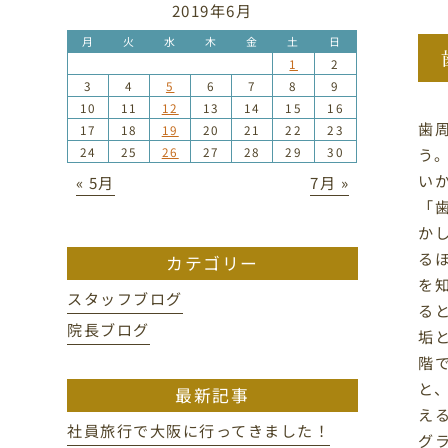
2019年6月
月
火
水
木
金
土
日
1
2
3
4
5
6
7
8
9
10
11
12
13
14
15
16
歯
17
18
19
20
21
22
23
24
25
26
27
28
29
30
う
い
« 5月
7月 »
「
か
る
カテゴリー
を
スタッフブログ
る
院長ブログ
垢
階
と
最新記事
え
社員旅行で大阪に行ってきました！
グ