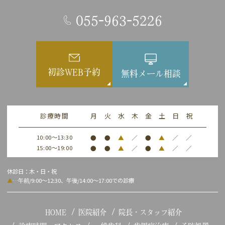
055-963-5226
初診WEB予約
無料メール相談
診療時間
月
火
水
木
金
土
日
祝
10:00～13:30
●
●
▲
／
●
▲
／
／
15:00～19:00
●
●
▲
／
●
▲
／
／
休診日：木・日・祝
▲
…午前/9:00～12:30、午後/14:00～17:00での診療
HOME
医院紹介
院長・スタッフ紹介