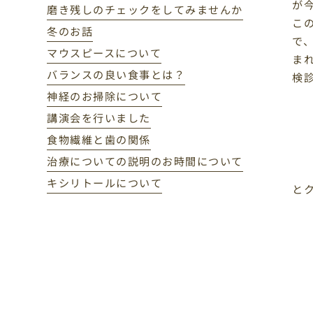
が
磨き残しのチェックをしてみませんか
こ
冬のお話
で
マウスピースについて
ま
バランスの良い食事とは？
検
神経のお掃除について
講演会を行いました
食物繊維と歯の関係
治療についての説明のお時間について
キシリトールについて
と