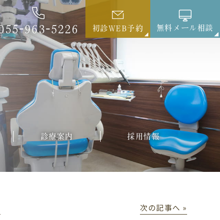
055-963-5226
無料メール相談
初診WEB予約
診療案内
採用情報
│
次の記事へ »