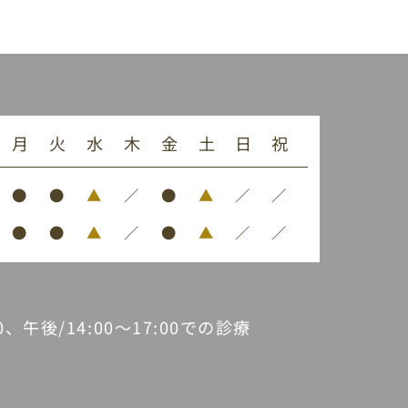
月
火
水
木
金
土
日
祝
●
●
▲
／
●
▲
／
／
●
●
▲
／
●
▲
／
／
30、午後/14:00～17:00での診療