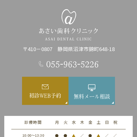
〒410－0807 静岡県沼津市錦町648-18
055-963-5226
初診WEB予約
無料メール相談
診療時間
月
火
水
木
金
土
日
祝
10:00～13:30
●
●
▲
／
●
▲
／
／