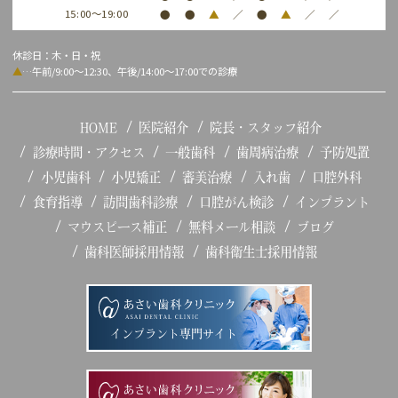
15:00～19:00
●
●
▲
／
●
▲
／
／
休診日：木・日・祝
▲
…午前/9:00～12:30、午後/14:00～17:00での診療
HOME
医院紹介
院長・スタッフ紹介
診療時間・アクセス
一般歯科
歯周病治療
予防処置
小児歯科
小児矯正
審美治療
入れ歯
口腔外科
食育指導
訪問歯科診療
口腔がん検診
インプラント
マウスピース補正
無料メール相談
ブログ
歯科医師採用情報
歯科衛生士採用情報
インプラント専門サイト