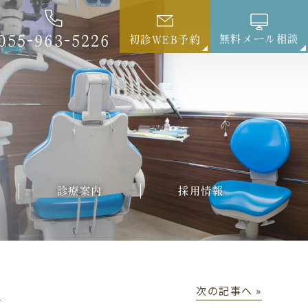
055-963-5226
無料メール相談
初診WEB予約
診療案内
採用情報
│
次の記事へ »