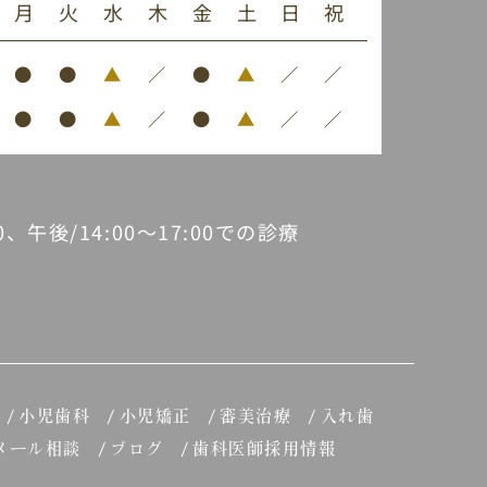
月
火
水
木
金
土
日
祝
●
●
▲
／
●
▲
／
／
●
●
▲
／
●
▲
／
／
30、午後/14:00～17:00での診療
小児歯科
小児矯正
審美治療
入れ歯
メール相談
ブログ
歯科医師採用情報