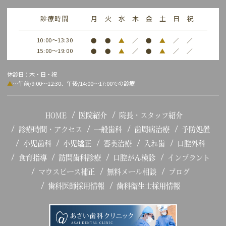
診療時間
月
火
水
木
金
土
日
祝
10:00～13:30
●
●
▲
／
●
▲
／
／
15:00～19:00
●
●
▲
／
●
▲
／
／
休診日：木・日・祝
▲
…午前/9:00～12:30、午後/14:00～17:00での診療
HOME
医院紹介
院長・スタッフ紹介
診療時間・アクセス
一般歯科
歯周病治療
予防処置
小児歯科
小児矯正
審美治療
入れ歯
口腔外科
食育指導
訪問歯科診療
口腔がん検診
インプラント
マウスピース補正
無料メール相談
ブログ
歯科医師採用情報
歯科衛生士採用情報