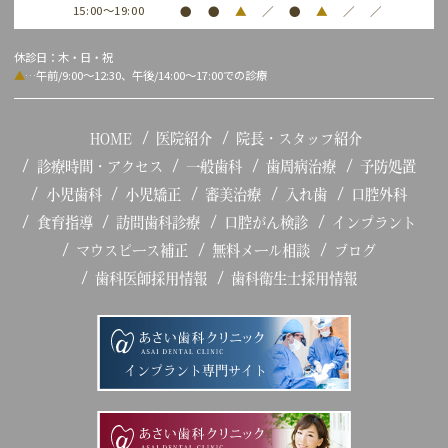
15:00～19:00
●
●
▲
／
●
▲
／
／
休診日：木・日・祝
▲
…午前/9:00～12:30、午後/14:00～17:00での診療
HOME
医院紹介
院長・スタッフ紹介
診療時間・アクセス
一般歯科
歯周病治療
予防処置
小児歯科
小児矯正
審美治療
入れ歯
口腔外科
食育指導
訪問歯科診療
口腔がん検診
インプラント
マウスピース補正
無料メール相談
ブログ
歯科医師採用情報
歯科衛生士採用情報
インプラント専門サイト