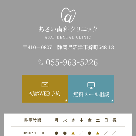
〒410－0807 静岡県沼津市錦町648-18
055-963-5226
初診WEB予約
無料メール相談
診療時間
月
火
水
木
金
土
日
祝
10:00～13:30
●
●
▲
／
●
▲
／
／