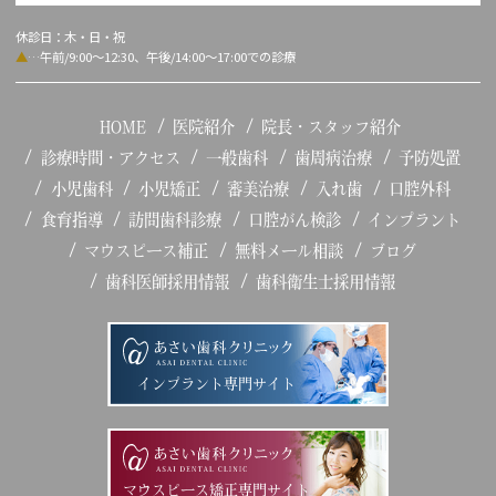
休診日：木・日・祝
▲
…午前/9:00～12:30、午後/14:00～17:00での診療
HOME
医院紹介
院長・スタッフ紹介
診療時間・アクセス
一般歯科
歯周病治療
予防処置
小児歯科
小児矯正
審美治療
入れ歯
口腔外科
食育指導
訪問歯科診療
口腔がん検診
インプラント
マウスピース補正
無料メール相談
ブログ
歯科医師採用情報
歯科衛生士採用情報
インプラント専門サイト
マウスピース矯正専門サイト