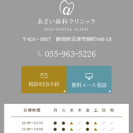
〒410－0807 静岡県沼津市錦町648-18
055-963-5226
初診WEB予約
無料メール相談
診療時間
月
火
水
木
金
土
日
祝
10:00～13:30
●
●
▲
／
●
▲
／
／
15:00～19:00
●
●
▲
／
●
▲
／
／