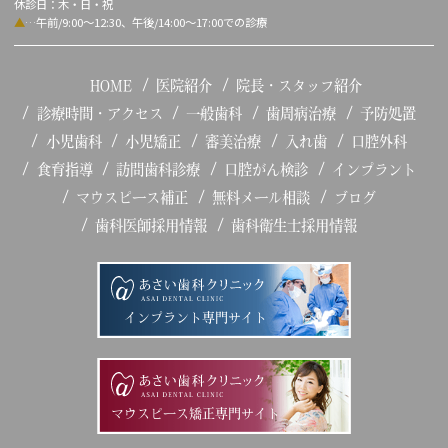
休診日：木・日・祝
▲
…午前/9:00～12:30、午後/14:00～17:00での診療
HOME
医院紹介
院長・スタッフ紹介
診療時間・アクセス
一般歯科
歯周病治療
予防処置
小児歯科
小児矯正
審美治療
入れ歯
口腔外科
食育指導
訪問歯科診療
口腔がん検診
インプラント
マウスピース補正
無料メール相談
ブログ
歯科医師採用情報
歯科衛生士採用情報
インプラント専門サイト
マウスピース矯正専門サイト