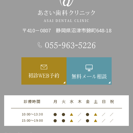
〒410－0807 静岡県沼津市錦町648-18
055-963-5226
初診WEB予約
無料メール相談
診療時間
月
火
水
木
金
土
日
祝
10:00～13:30
●
●
▲
／
●
▲
／
／
15:00～19:00
●
●
▲
／
●
▲
／
／