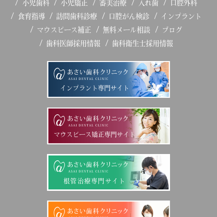
小児歯科
小児矯正
審美治療
入れ歯
口腔外科
食育指導
訪問歯科診療
口腔がん検診
インプラント
マウスピース補正
無料メール相談
ブログ
歯科医師採用情報
歯科衛生士採用情報
インプラント専門サイト
マウスピース矯正専門サイト
根管治療専門サイト