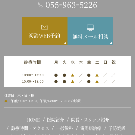
055-963-5226
初診WEB予約
無料メール相談
診療時間
月
火
水
木
金
土
日
祝
10:00～13:30
●
●
▲
／
●
▲
／
／
15:00～19:00
●
●
▲
／
●
▲
／
／
休診日：木・日・祝
▲
…午前/9:00～12:30、午後/14:00～17:00での診療
HOME
医院紹介
院長・スタッフ紹介
診療時間・アクセス
一般歯科
歯周病治療
予防処置