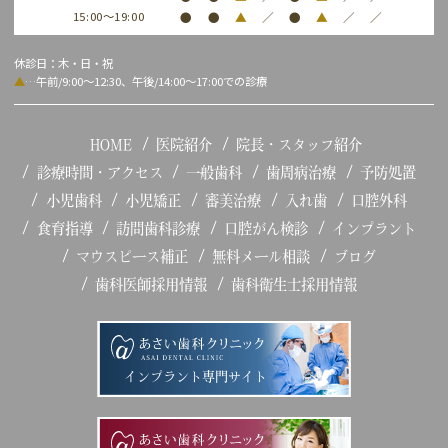
15:00～19:00
●
●
▲
／
●
▲
／
／
休診日：木・日・祝
▲
…午前/9:00～12:30、午後/14:00～17:00での診療
HOME
医院紹介
院長・スタッフ紹介
診療時間・アクセス
一般歯科
歯周病治療
予防処置
小児歯科
小児矯正
審美治療
入れ歯
口腔外科
食育指導
訪問歯科診療
口腔がん検診
インプラント
マウスピース補正
無料メール相談
ブログ
歯科医師採用情報
歯科衛生士採用情報
インプラント専門サイト