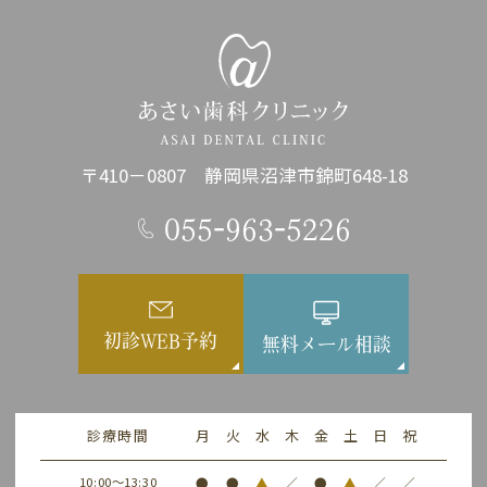
〒410－0807 静岡県沼津市錦町648-18
055-963-5226
初診WEB予約
無料メール相談
診療時間
月
火
水
木
金
土
日
祝
10:00～13:30
●
●
▲
／
●
▲
／
／