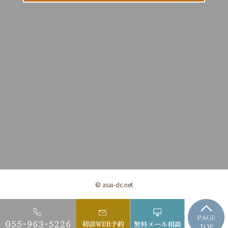
© asai-dc.net