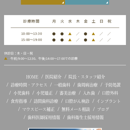
診療時間
月
火
水
木
金
土
日
祝
10:00～13:30
●
●
▲
／
●
▲
／
／
15:00～19:00
●
●
▲
／
●
▲
／
／
休診日：木・日・祝
▲
…午前/9:00～12:30、午後/14:00～17:00での診療
HOME
医院紹介
院長・スタッフ紹介
診療時間・アクセス
一般歯科
歯周病治療
予防処置
小児歯科
小児矯正
審美治療
入れ歯
口腔外科
食育指導
訪問歯科診療
口腔がん検診
インプラント
マウスピース補正
無料メール相談
ブログ
歯科医師採用情報
歯科衛生士採用情報