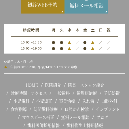
初診WEB予約
無料メール相談
診療時間
月
火
水
木
金
土
日
祝
10:00～13:30
●
●
▲
／
●
▲
／
／
15:00～19:00
●
●
▲
／
●
▲
／
／
休診日：木・日・祝
▲
…午前/9:00～12:30、午後/14:00～17:00での診療
HOME
医院紹介
院長・スタッフ紹介
診療時間・アクセス
一般歯科
歯周病治療
予防処置
小児歯科
小児矯正
審美治療
入れ歯
口腔外科
食育指導
訪問歯科診療
口腔がん検診
インプラント
マウスピース補正
無料メール相談
ブログ
歯科医師採用情報
歯科衛生士採用情報