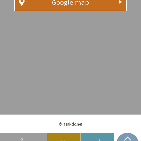
Google map
© asai-dc.net