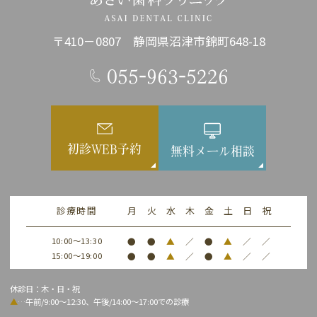
〒410－0807 静岡県沼津市錦町648-18
055-963-5226
初診WEB予約
無料メール相談
診療時間
月
火
水
木
金
土
日
祝
10:00～13:30
●
●
▲
／
●
▲
／
／
15:00～19:00
●
●
▲
／
●
▲
／
／
休診日：木・日・祝
▲
…午前/9:00～12:30、午後/14:00～17:00での診療